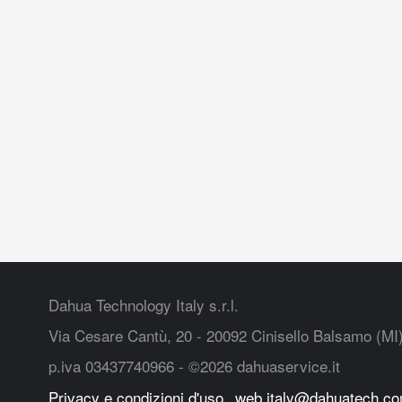
Dahua Technology Italy s.r.l.
Via Cesare Cantù, 20 - 20092 Cinisello Balsamo (MI
p.iva 03437740966 - ©2026 dahuaservice.it
Privacy e condizioni d'uso
web.italy@dahuatech.c