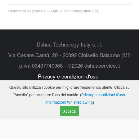
Informativa aggiornata — Dahua Technology Italy S.r.l.
Dahua Technology Italy s.r.l.
Via Cesare Cantù, 20 - 20092 Cinisello Balsamo (MI)
p.iva 03437740966 - ©2026 dahuaservice.it
Privacy e condizioni d'uso
web.italy@dahuatech.com
Questo sito utilizza i cookie per migliorare l'esperienza utente. Clicca su
Segnalazioni Whistleblowing
"Accetta" per accettare l'uso dei cookie. (
Privacy e condizioni d'uso
.
Informazioni Whistleblowing
)
Accetta