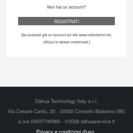
Non hai un account?
[Se possiedi già un account sul sito www.videotrend.net,
utilizza le stesse credenziali.]
Dahua Technology Italy s.r.l.
Via Cesare Cantù, 20 - 20092 Cinisello Balsamo (MI)
p.iva 03437740966 - ©2026 dahuaservice.it
Privacy e condizioni d'uso