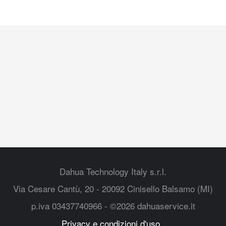
Dahua Technology Italy s.r.l.
Via Cesare Cantù, 20 - 20092 Cinisello Balsamo (MI)
p.iva 03437740966 - ©2026 dahuaservice.it
Privacy e condizioni d'uso