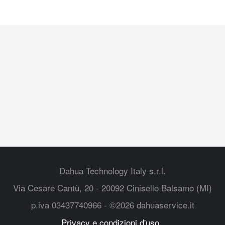
Dahua Technology Italy s.r.l.
Via Cesare Cantù, 20 - 20092 Cinisello Balsamo (MI)
p.iva 03437740966 - ©2026 dahuaservice.it
Privacy e condizioni d'uso