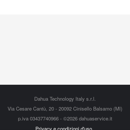
Dahua Technology Italy s.r.l.
Via Cesare Cantù, 20 - 20092 Cinisello Balsamo (MI)
p.iva 03437740966 - ©2026 dahuaservice.it
Privacy e condizioni d'uso