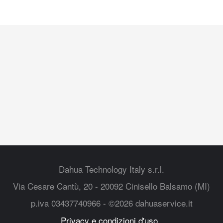
Dahua Technology Italy s.r.l.
Via Cesare Cantù, 20 - 20092 Cinisello Balsamo (MI)
p.iva 03437740966 - ©2026 dahuaservice.it
Privacy e condizioni d'uso