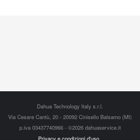
Dahua Technology Italy s.r.l.
Via Cesare Cantù, 20 - 20092 Cinisello Balsamo (MI)
p.iva 03437740966 - ©2026 dahuaservice.it
Privacy e condizioni d'uso