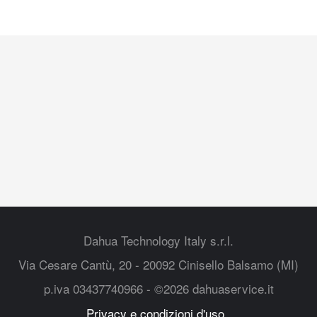
Dahua Technology Italy s.r.l.
Via Cesare Cantù, 20 - 20092 Cinisello Balsamo (MI)
p.iva 03437740966 - ©2026 dahuaservice.it
Privacy e condizioni d'uso