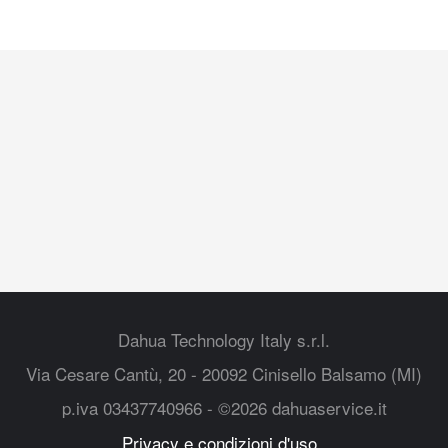
Dahua Technology Italy s.r.l.
Via Cesare Cantù, 20 - 20092 Cinisello Balsamo (MI)
p.iva 03437740966 - ©2026 dahuaservice.it
Privacy e condizioni d'uso